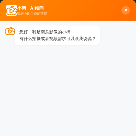
小南 · AI顾问
✕
8月8日 龙元集团第五届“感
帮您匹配合适的方案
首页
›
公司新闻
›
8月8日 龙元集团第五届“感恩与传承”活动图片直播
您好！我是南瓜影像的小楠
有什么拍摄或者视频需求可以跟我说说？
8月8日 龙元集团第五届“感恩与传承”活动图片直
播
2021-09-06 11:05
4596 阅读
以爱之名，因爱而聚
一年一度属于龙元人自己的节日如约而至
2021年8月8日
摄影师：阿哲拍摄
龙元集团第五届“感恩与传承”主题文化活动隆
重举行