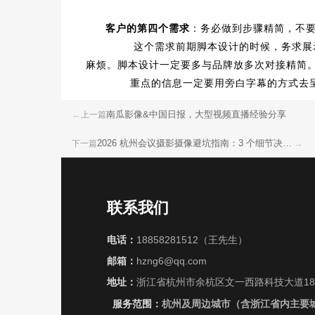
客户的第四个需求
：务必做到步骤精简，不
这个需求前期脚本设计的时候，务求展示重
麻烦。脚本设计一定要多与品牌放多次对接精简
重点的信息一定要用旁白字幕的方式去
←
南瓜影像&中国日报，大型视频直播经验分享
上一篇
2026 杭州会议摄影摄像避坑指南：3 个细节决定活动成片质量
→
下一篇
联系我们
电话：
18858281512
（王先生）
邮箱：
hzng6@qq.com
地址：
浙江省杭州市余杭区文一西路科技大道18号
服务范围：
杭州及周边城市（含浙江省内主要