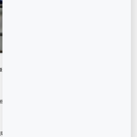
的时候无论是前期脚本设计还是后期拍摄的时
很容易虚焦，无法把关键的操作以及操作界面反
克或者模糊处理。