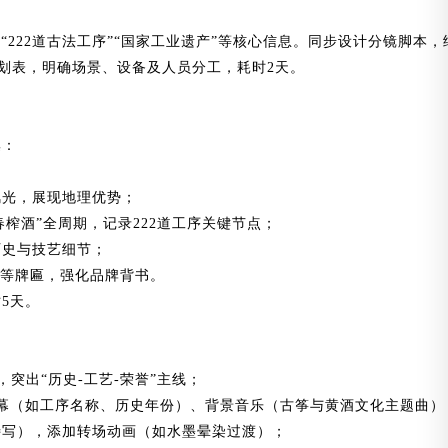
“222道古法工序”“国家工业遗产”等核心信息。同步设计分镜脚本
划表，明确场景、设备及人员分工，耗时2天。
集：
风光，展现地理优势；
春榨酒”全周期，记录222道工序关键节点；
历史与技艺细节；
”等牌匾，强化品牌背书。
5天。
突出“历史-工艺-荣誉”主线；
幕（如工序名称、历史年份）、背景音乐（古筝与黄酒文化主题曲）
特写），添加转场动画（如水墨晕染过渡）；