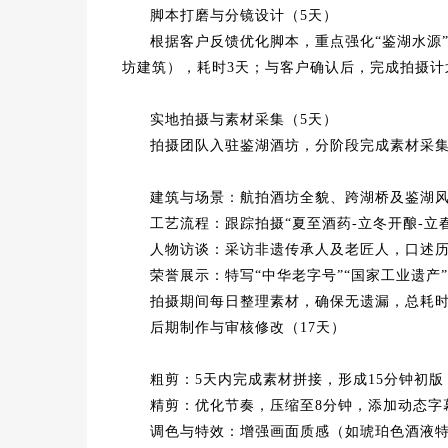
脚本打磨与分镜设计（5天）
根据客户反馈优化脚本，重点强化“鉴湖水源”
坊建筑），耗时3天；与客户确认后，完成拍摄计
实地拍摄与素材采集（5天）
拍摄团队入驻鉴湖酒坊，分阶段完成素材采
建筑与场景：航拍酒坊全貌、跨湖桥及鉴湖
工艺流程：跟踪拍摄“夏至酒药-立冬开酿-立
人物访谈：采访非遗传承人及老匠人，口述
荣誉展示：特写“中华老字号”“国家工业遗产
拍摄期间每日整理素材，确保无遗漏，总耗时
后期制作与审核修改（17天）
粗剪：5天内完成素材拼接，形成15分钟初版，
精剪：优化节奏，压缩至8分钟，添加动态字
调色与特效：增强画面质感（如琥珀色酒液