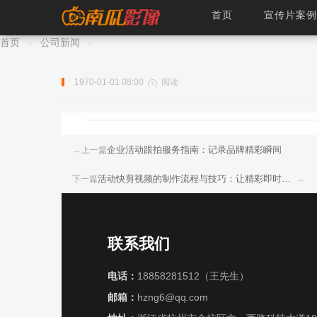
首页
宣传片案例
- 南瓜影像
首页
›
公司新闻
›
1970-01-01 08:00
阅读
←
企业活动跟拍服务指南：记录品牌精彩瞬间
上一篇
活动快剪视频的制作流程与技巧：让精彩即时呈现
→
下一篇
联系我们
电话：
18858281512
（王先生）
邮箱：
hzng6@qq.com